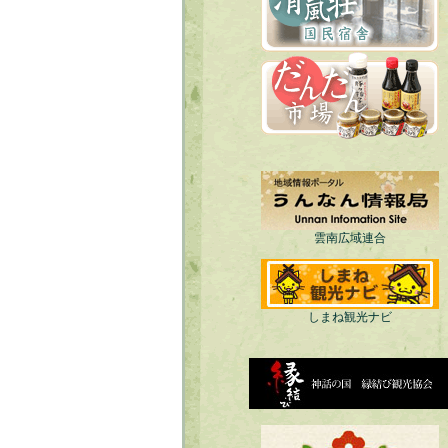
雲南広域連合
しまね観光ナビ