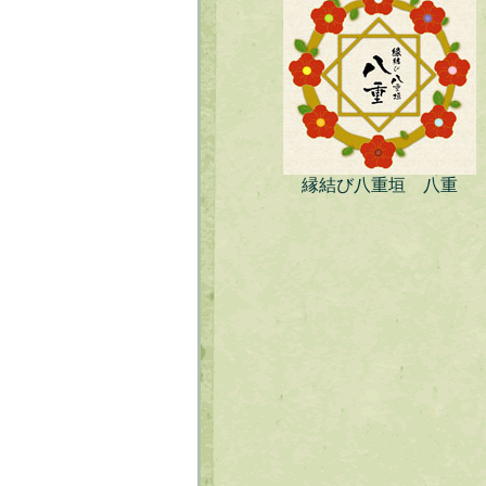
縁結び八重垣 八重