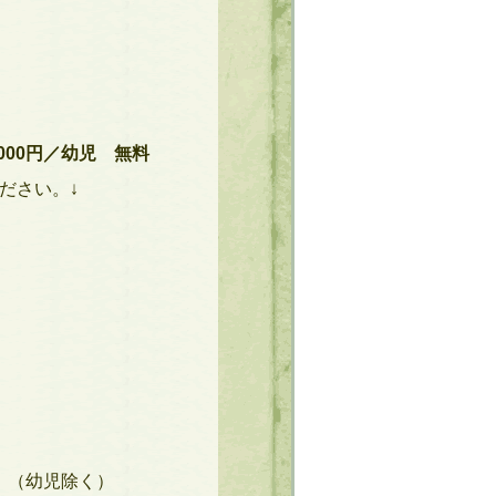
000
円／幼児 無料
ださい。↓
！（幼児除く）