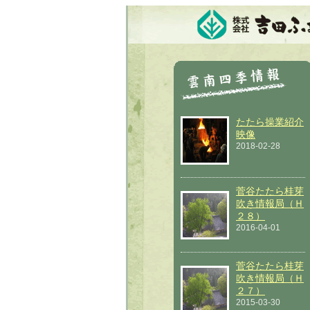
たたら操業紹介
映像
2018-02-28
菅谷たたら桂芽
吹き情報局（Ｈ
２８）
2016-04-01
菅谷たたら桂芽
吹き情報局（Ｈ
２７）
2015-03-30