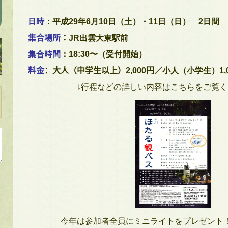
日時
：平成
29
年
6
月
10
日（土）・
11
日（日）
2
日間
集合場所
：
JR出雲大東駅前
集合時間
：
18:30
〜（受付開始）
料金
：大人（中学生以上）
2,000
円／
小人（小学生）
1,
↓行程などの詳しい内容はこちらをご覧く
今年は参加者全員にミニライトをプレゼント