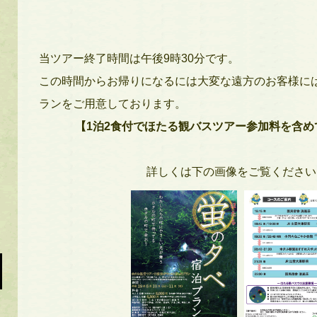
当ツアー終了時間は午後
9
時
30
分です。
この時間からお帰りになるには大変な遠方のお客様に
ランをご用意しております。
【
1
泊
2
食付でほたる観バスツアー参加料を含め
詳しくは下の画像をご覧ください