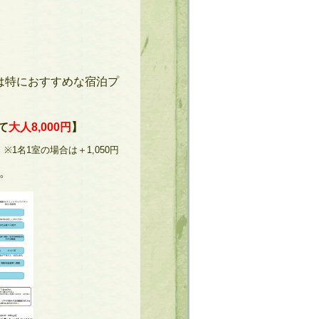
は特におすすめな宿泊プ
て
大人
8,000
円
】
※
1
名
1
室の場合は＋
1,050
円
。