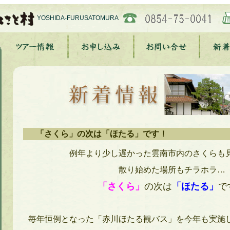
YOSHIDA-FURUSATOMURA
「さくら」の次は「ほたる」です！
例年より少し遅かった雲南市内のさくらも
散り始めた場所もチラホラ…
「さくら」
の次は
「ほたる」
で
毎年恒例となった「赤川ほたる観バス」を今年も実施