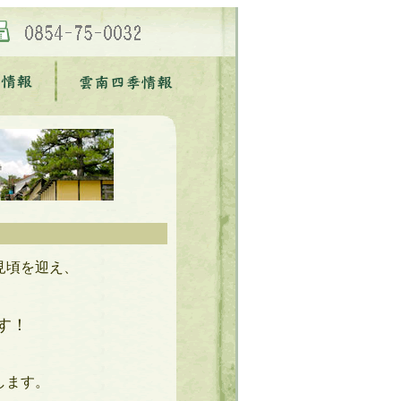
見頃を迎え、
す！
します。