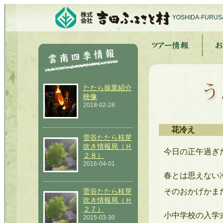
YOSHIDA-FURU
たたら操業紹介
映像
2018-02-28
花冷え
菅谷たたら桂芽
吹き情報局（Ｈ
今日の正午過ぎ
２８）
2016-04-01
春とは
思えない
菅谷たたら桂芽
そのおかげかま
吹き情報局（Ｈ
２７）
小中学校の入学
2015-03-30