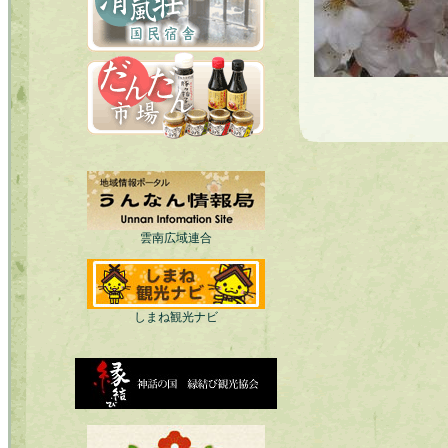
雲南広域連合
しまね観光ナビ