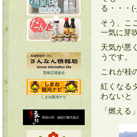
る・・・(-_
そう、こ
一気に芽
天気が悪
うです。
これが桂
雲南広域連合
紅くなる
わないと
しまね観光ナビ
「燃える」