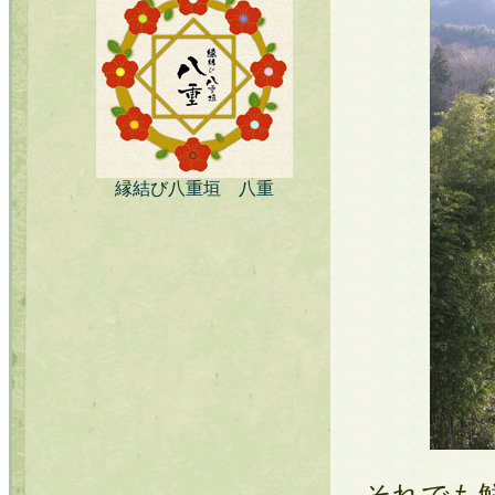
縁結び八重垣 八重