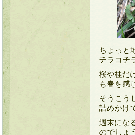
ちょっと
チラコチ
桜や桂だ
も春を感
そうこう
詰めかけて
週末にな
のでしょ