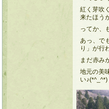
紅く芽吹
来たほう
ってか、も
あっ、でも
り」が行
まだ赤み
地元の美
い♪(*^_^*)