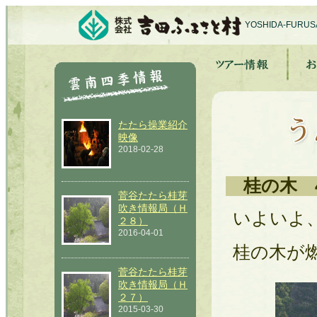
YOSHIDA-FURU
たたら操業紹介
映像
2018-02-28
桂の木 
菅谷たたら桂芽
吹き情報局（Ｈ
いよいよ
２８）
2016-04-01
桂の木が
菅谷たたら桂芽
吹き情報局（Ｈ
２７）
2015-03-30